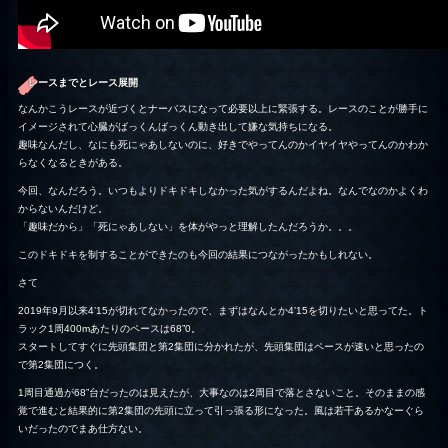
レースまでとレース展開
なんかこうレースが近づくとナーバスになって必要以上に緊張する。レースのことが勝手に
イメージされて心臓がばっくんばっくん動き出して嫌な気持ちになる。
趣味なんだし、なにも死にゃあしないのに、好きでやってんのかイヤイヤやってんのかわか
らなくなるときがある。
今回、なんだろう。いつもよりドキドキしなかった気がするんだよね。なんでなのかよくわ
からないんだけど。
「趣味だから」「死にゃあしない」を体がやっと理解したんだろうか。。。
このドキドキを制することができたのも今回の結果につながったかもしれない。
さて
2019年9月以来4’15が切れてなかったので、まずはなんとか4’15を切りたいと思ってた。ト
ラック1周400mあたりのペースは68”0。
スタートしてすぐに先頭集団と第2集団に分かれたが、先頭集団はペースが速いと思ったの
で第2集団につく。
1周目通過が68”台だったのは見えたが、大事なのは2周目で落とさないこと。そのままの感
覚で進むと結果的に第2集団の先頭に立って引っ張る形になった。風は若干あるかなーぐら
いだったのでまあ仕方ない。