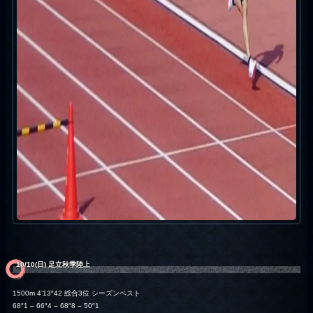
10/10(日) 足立秋季陸上
1500m 4’13″42 総合3位 シーズンベスト
68″1 – 66″4 – 68″8 – 50″1