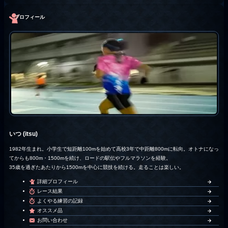
プロフィール
いつ (itsu)
1982年生まれ。小学生で短距離100mを始めて高校3年で中距離800mに転向。オトナになっ
てからも800m・1500mを続け、ロードの駅伝やフルマラソンを経験。
35歳を過ぎたあたりから1500mを中心に競技を続ける。走ることは楽しい。
詳細プロフィール
レース結果
よくやる練習の記録
オススメ品
お問い合わせ