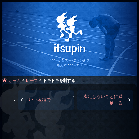
100mからフルマラソンまで
嗜んで1500m寄り
>
>
ホーム
レース
ドキドキを制する
満足しないことに満
いい塩梅で
足する