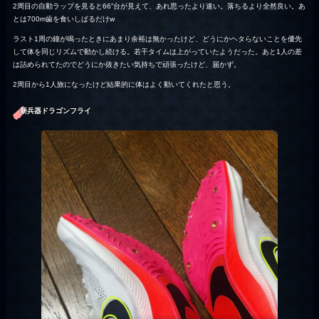
2周目の自動ラップを見ると66”台が見えて、あれ思ったより速い。落ちるより全然良い。あ
とは700m歯を食いしばるだけw
ラスト1周の鐘が鳴ったときにあまり余裕は無かったけど、どうにかヘタらないことを優先
して体を同じリズムで動かし続ける。若干タイムは上がっていたようだった。あと1人の差
は詰められてたのでどうにか抜きたい気持ちで頑張ったけど、届かず。
2周目から1人旅になったけど結果的に体はよく動いてくれたと思う。
新兵器ドラゴンフライ