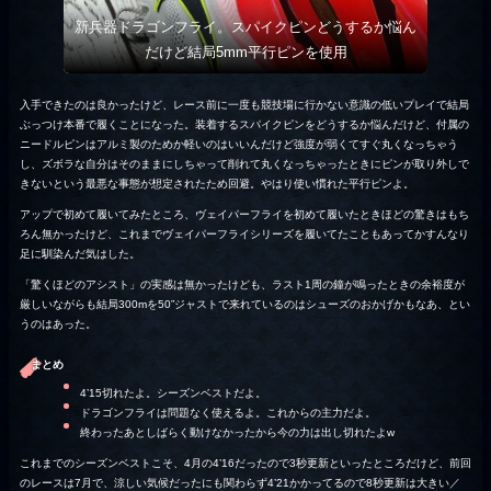
新兵器ドラゴンフライ。スパイクピンどうするか悩ん
だけど結局5mm平行ピンを使用
入手できたのは良かったけど、レース前に一度も競技場に行かない意識の低いプレイで結局
ぶっつけ本番で履くことになった。装着するスパイクピンをどうするか悩んだけど、付属の
ニードルピンはアルミ製のためか軽いのはいいんだけど強度が弱くてすぐ丸くなっちゃう
し、ズボラな自分はそのままにしちゃって削れて丸くなっちゃったときにピンが取り外しで
きないという最悪な事態が想定されたため回避。やはり使い慣れた平行ピンよ。
アップで初めて履いてみたところ、ヴェイパーフライを初めて履いたときほどの驚きはもち
ろん無かったけど、これまでヴェイパーフライシリーズを履いてたこともあってかすんなり
足に馴染んだ気はした。
「驚くほどのアシスト」の実感は無かったけども、ラスト1周の鐘が鳴ったときの余裕度が
厳しいながらも結局300mを50”ジャストで来れているのはシューズのおかげかもなあ、とい
うのはあった。
まとめ
4’15切れたよ。シーズンベストだよ。
ドラゴンフライは問題なく使えるよ。これからの主力だよ。
終わったあとしばらく動けなかったから今の力は出し切れたよw
これまでのシーズンベストこそ、4月の4’16だったので3秒更新といったところだけど、前回
のレースは7月で、涼しい気候だったにも関わらず4’21かかってるので8秒更新は大きい／