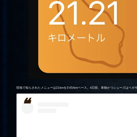
現地で知らされたメニューは21kmを3’45/kmペース。4日前、単独かつシューズはペガサ