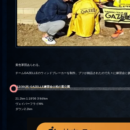
黄色軍団あらわる。
チームGAZELLEのウィンドブレーカーを制作。ブツが納品されたので久々に練習会
12/30(
木
)
GAZELLE練習会@柏の葉公園
21.2km 1:19’06 3’44/km
ヴェイパーフライN%
ダウン2.2km