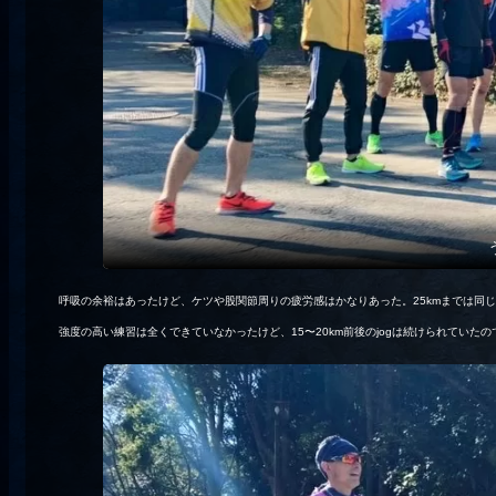
呼吸の余裕はあったけど、ケツや股関節周りの疲労感はかなりあった。25kmまでは同
強度の高い練習は全くできていなかったけど、15〜20km前後のjogは続けられていた