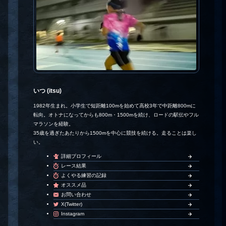
いつ (itsu)
1982年生まれ。小学生で短距離100mを始めて高校3年で中距離800mに
転向。オトナになってからも800m・1500mを続け、ロードの駅伝やフル
マラソンを経験。
35歳を過ぎたあたりから1500mを中心に競技を続ける。走ることは楽し
い。
詳細プロフィール
レース結果
よくやる練習の記録
オススメ品
お問い合わせ
X(Twitter)
Instagram