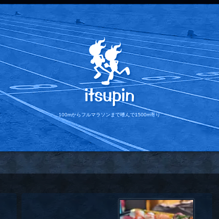
100mからフルマラソンまで
嗜んで1500m寄り