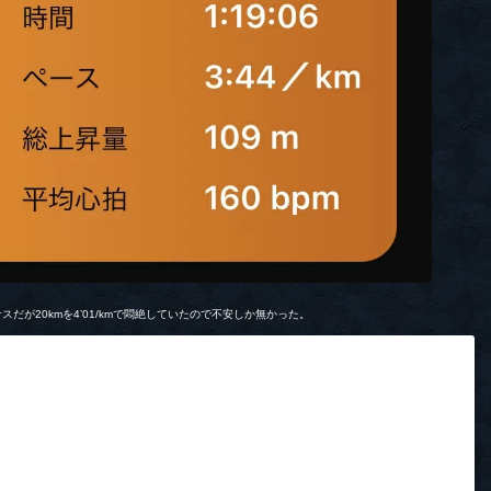
スだが20kmを4’01/kmで悶絶していたので不安しか無かった。