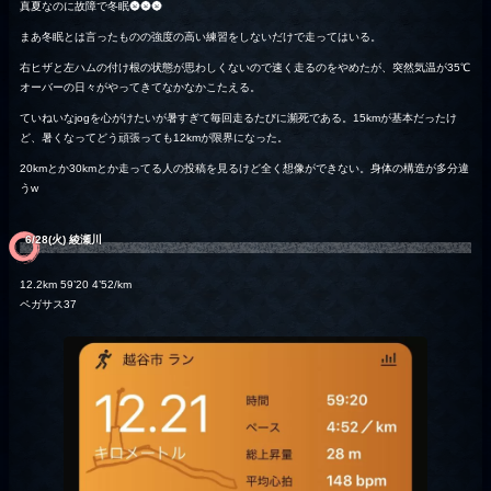
真夏なのに故障で冬眠🌚🌚🌚
まあ冬眠とは言ったものの強度の高い練習をしないだけで走ってはいる。
右ヒザと左ハムの付け根の状態が思わしくないので速く走るのをやめたが、突然気温が35℃
オーバーの日々がやってきてなかなかこたえる。
ていねいなjogを心がけたいが暑すぎて毎回走るたびに瀕死である。15kmが基本だったけ
ど、暑くなってどう頑張っても12kmが限界になった。
20kmとか30kmとか走ってる人の投稿を見るけど全く想像ができない。身体の構造が多分違
うw
6/28(火) 綾瀬川
12.2km 59’20 4’52/km
ペガサス37