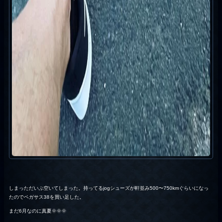
しまっただいぶ空いてしまった。持ってるjogシューズが軒並み500〜750kmぐらいになっ
たのでペガサス38を買い足した。
まだ6月なのに真夏🌞🌞🌞