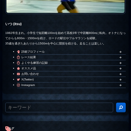
いつ (itsu)
1982年生まれ。小学生で短距離100mを始めて高校3年で中距離800mに転向。オトナになっ
てからも800m・1500mを続け、ロードの駅伝やフルマラソンを経験。
35歳を過ぎたあたりから1500mを中心に競技を続ける。走ることは楽しい。
詳細プロフィール
レース結果
よくやる練習の記録
オススメ品
お問い合わせ
X(Twitter)
Instagram
タグ