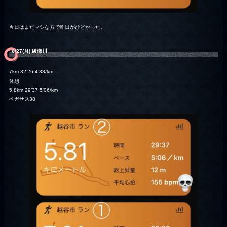
今日はまだマシな方で昨日がひどかった。
6/27(月) 綾瀬川
7km 32’26 4’38/km
休憩
5.8km 29’37 5’06/km
ペガサス38