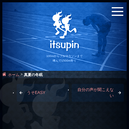
100mからフルマラソンまで
嗜んで1500m寄り
>
ホーム
真夏の冬眠
自分の声が聞こえな
うそEASY
い