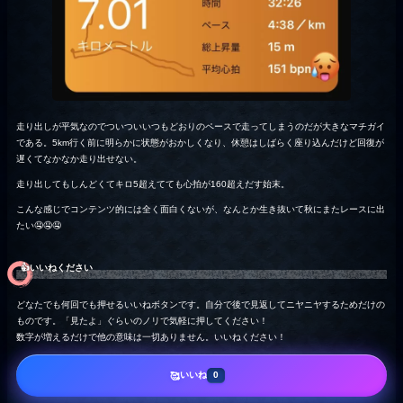
走り出しが平気なのでついついいつもどおりのペースで走ってしまうのだが大きなマチガイ
である。5km行く前に明らかに状態がおかしくなり、休憩はしばらく座り込んだけど回復が
遅くてなかなか走り出せない。
走り出してもしんどくてキロ5超えてても心拍が160超えだす始末。
こんな感じでコンテンツ的には全く面白くないが、なんとか生き抜いて秋にまたレースに出
たい🤤🤤🤤
👍️いいねください
どなたでも何回でも押せるいいねボタンです。自分で後で見返してニヤニヤするためだけの
ものです。「見たよ」ぐらいのノリで気軽に押してください！
数字が増えるだけで他の意味は一切ありません。いいねください！
いいね
🥰
0