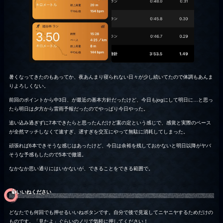
暑くなってきたのもあってか、夜あんまり寝られない日々が少し続いてたので体調もあんま
りよろしくない。
前回のポイントから中3日、が最近の基本方針だったけど、今日もjogにして明日に…と思っ
たら明日は夕方から雷雨予報だったのでやっぱり今日やった。
追い込み過ぎずに7本できたらと思ったんだけど案の定という感じで、感覚と実際のペース
が全然マッチしなくて速すぎ、遅すぎを交互にやって無駄に消耗してしまった。
頑張れば6本できそうな感じはあったけど、今日は余裕を残しておかないと明日以降がヤバ
そうな予感もしたので5本で撤退。
なかなか思い通りにはいかないが、できることをできる範囲で。
👍️いいねください
どなたでも何回でも押せるいいねボタンです。自分で後で見返してニヤニヤするためだけの
ものです。「見たよ」ぐらいのノリで気軽に押してください！