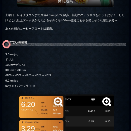
休憩最高
土曜日、レイクタウンまで片道4.5km歩いて散歩。新顔のコアジサジをゲットだぜ！…した
けどこれ以上ズームきかねえからそのうち400mm望遠にも手を出しそうな感はあるw
あと休憩のコーヒーフロートは最高。
6/27(火) 福祉村
3.5km jog
ドリル
100mナガシ×2
300m×5 r300m
48″0 – 45″1 – 48″0 – 45″8 – 46″7
6.2km jog
👟ヴェイパーフライFK