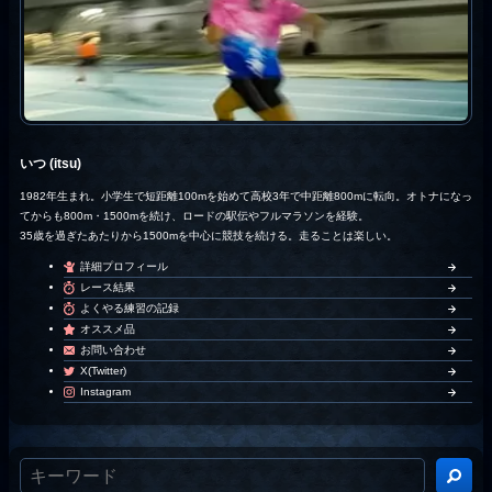
いつ (itsu)
1982年生まれ。小学生で短距離100mを始めて高校3年で中距離800mに転向。オトナになっ
てからも800m・1500mを続け、ロードの駅伝やフルマラソンを経験。
35歳を過ぎたあたりから1500mを中心に競技を続ける。走ることは楽しい。
詳細プロフィール
レース結果
よくやる練習の記録
オススメ品
お問い合わせ
X(Twitter)
Instagram