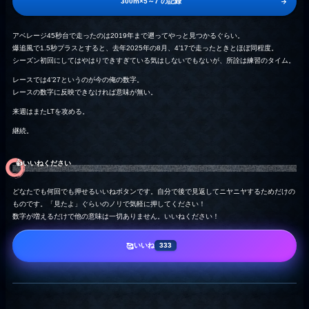
300m×5～7 の記録
アベレージ45秒台で走ったのは2019年まで遡ってやっと見つかるぐらい。
爆追風で1.5秒プラスとすると、去年2025年の8月、4’17で走ったときとほぼ同程度。
シーズン初回にしてはやはりできすぎている気はしないでもないが、所詮は練習のタイム。
レースでは4’27というのが今の俺の数字。
レースの数字に反映できなければ意味が無い。
来週はまたLTを攻める。
継続。
👍️いいねください
どなたでも何回でも押せるいいねボタンです。自分で後で見返してニヤニヤするためだけの
ものです。「見たよ」ぐらいのノリで気軽に押してください！
数字が増えるだけで他の意味は一切ありません。いいねください！
いいね
🥰
333