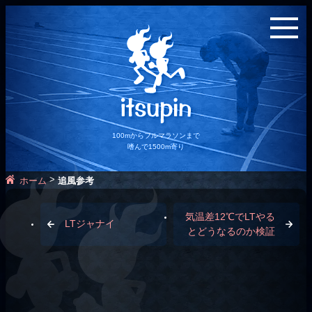
100mからフルマラソンまで
嗜んで1500m寄り
>
ホーム
追風参考
気温差12℃でLTやる
LTジャナイ
とどうなるのか検証