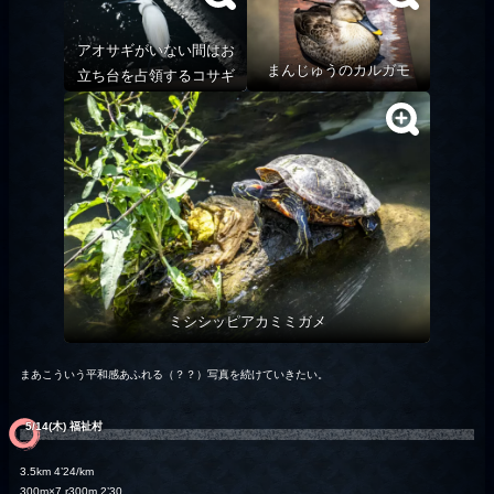
アオサギがいない間はお
まんじゅうのカルガモ
立ち台を占領するコサギ
ミシシッピアカミミガメ
まあこういう平和感あふれる（？？）写真を続けていきたい。
5/14(木) 福祉村
3.5km 4’24/km
300m×7 r300m 2’30