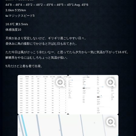
44”8 – 46″4 – 45″2 – 46″2 – 45″6 – 46″5 – 45″1 Avg. 45″6
3.6km 5’35/km
👟マジックスピード5
16.6℃ 東3.5m/s
体感強度10
天候があまり安定しないけど、ギリギリ過ごしやすい日々。
昼休みに鳥の撮影にでかけると汗ばむ日も出てきた。
ただ今日は風がけっこう冷たいなー、と思ってたら夕方から一気に気温が下がって16.6℃。
解糖系をやるにはむしろちょっと気温が低い。
5月だけど上着を着て出発。