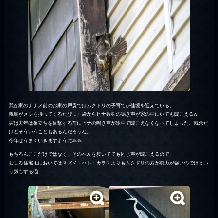
我が家のナナメ前のお家の戸袋ではムクドリの子育てが佳境を迎えている。
親鳥がメシを持ってくるたびに戸袋からヒナ数羽の鳴き声が家の中にいても聞こえるw
実は去年は巣立ちを目撃する前にヒナの鳴き声が途中で聞こえなくなってしまった。残念だ
けどそういうこともあるんだろうね。
今年はうまくいきますように🙏🙏
もちろんここだけではなく、そのへんを歩いてても同じ声が聞こえるので、
むしろ住宅地においてはスズメ・ハト・カラスよりもムクドリの方が勢力が強いのではとい
う気もする🤔