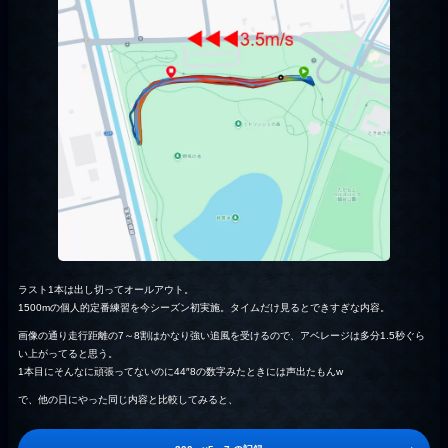
ラスト1本は出し切ってオールアウト。
1500mの個人的定番練習を今シーズン初実施。タイムだけ見るとできすぎな内容。
画像の通り走行距離の7～8割はかなり強い追風を受けるので、アベレージは多分1.5秒ぐら
い上がってると思う。
1本目にそんなに頑張ってないのに44″8の数字みたときには声出たもんw
で、他の日にやった同じ内容と比較してみると、