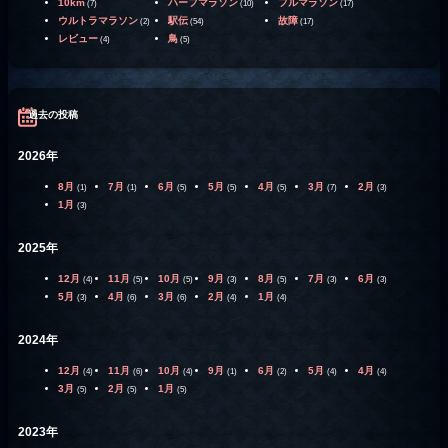
10km
ハーフマラソン
フルマラソン
(7)
(10)
(17)
ウルトラマラソン
駅伝
故障
(2)
(54)
(17)
レビュー
鳥
(4)
(5)
過去の投稿
2026年
8月
7月
6月
5月
4月
3月
2月
(1)
(1)
(5)
(5)
(5)
(7)
(3)
1月
(3)
2025年
12月
11月
10月
9月
8月
7月
6月
(4)
(5)
(5)
(3)
(5)
(3)
(3)
5月
4月
3月
2月
1月
(3)
(6)
(6)
(4)
(4)
2024年
12月
11月
10月
9月
6月
5月
4月
(4)
(6)
(4)
(1)
(2)
(4)
(4)
3月
2月
1月
(5)
(5)
(5)
2023年