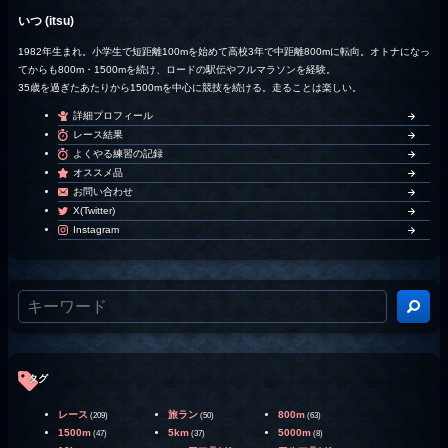
いつ (itsu)
1982年生まれ。小学生で短距離100mを始めて高校3年で中距離800mに転向。オトナになっ
てからも800m・1500mを続け、ロードの駅伝やフルマラソンを経験。
35歳を過ぎたあたりから1500mを中心に競技を続ける。走ることは楽しい。
詳細プロフィール
レース結果
よくやる練習の記録
オススメ品
お問い合わせ
X(Twitter)
Instagram
タグ
レース
旅ラン
800m
(209)
(50)
(63)
1500m
5km
5000m
(47)
(37)
(8)