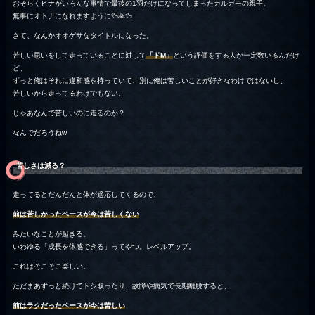
おそらくヒナがいろんな事情で最後の1羽だけになってしまったカルガモの親子。
無事にオトナになれますように🦆🙏🦆
さて、なんかオオゲサなタイトルになった。
苦しい思いをして走っていることに対して
「ドM」
という評価をする人が一定数いるんだけ
ど、
ずっと俺はそれに違和感を持っていて、別に俺は苦しいことが好きなわけではないし、
苦しいから走ってるわけでもない。
じゃあなんで苦しいのに走るのか？
なんでだろうねw
苦しさは減る？
走ってるとだんだんと体が適応してくるので、
前は苦しかったペースが今は苦しくない
みたいなことが起きる。
いわゆる「成長を体感できる」ってやつ。レベルアップ。
これはそこそこ楽しい。
ただまあずっと続けてトシ取ったり、故障や病気で長期離脱すると、
前はラクだったペースが今は苦しい