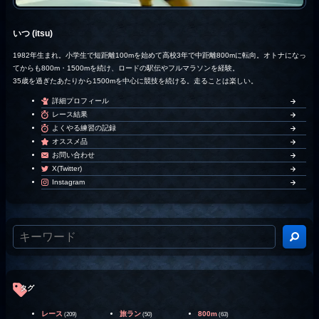
いつ (itsu)
1982年生まれ。小学生で短距離100mを始めて高校3年で中距離800mに転向。オトナになっ
てからも800m・1500mを続け、ロードの駅伝やフルマラソンを経験。
35歳を過ぎたあたりから1500mを中心に競技を続ける。走ることは楽しい。
詳細プロフィール
レース結果
よくやる練習の記録
オススメ品
お問い合わせ
X(Twitter)
Instagram
タグ
レース
旅ラン
800m
(209)
(50)
(63)