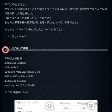
40代の今はどうか。
マラソンで記録を狙うことをやめてトラックで走る以上、相手は中高大学生がほとんどなの
で基本的に入賞は厳しい。
（超たまたまこの前勝っちゃったけどさw）
もちろん県選手権の標準記録にも遠く及ばないので、出場できない。
そもそも、1シーズン中にほとんどレースに出てない。
・・・楽しいのか？
たとえば今日の練習
5/26(火) 福祉村
3.5km Jog 4’34/km
100mWS×2
1200m×4 VO2Max r630m 3’30
4’07 – 4’05 – 4’04 – 3’52
3.3km Jog 5’43/km
👟ヴェイパーフライ 4%FK
24.7℃ 東南東2.2m/s