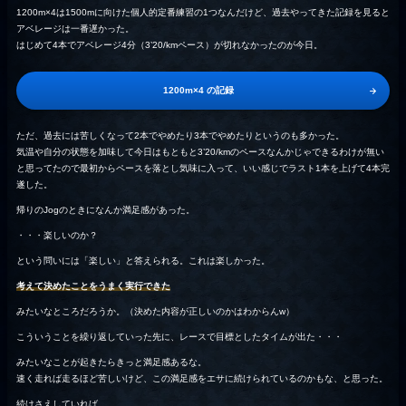
1200m×4は1500mに向けた個人的定番練習の1つなんだけど、過去やってきた記録を見ると
アベレージは一番遅かった。
はじめて4本でアベレージ4分（3’20/kmペース）が切れなかったのが今日。
1200m×4 の記録
ただ、過去には苦しくなって2本でやめたり3本でやめたりというのも多かった。
気温や自分の状態を加味して今日はもともと3’20/kmのペースなんかじゃできるわけが無い
と思ってたので最初からペースを落とし気味に入って、いい感じでラスト1本を上げて4本完
遂した。
帰りのJogのときになんか満足感があった。
・・・楽しいのか？
という問いには「楽しい」と答えられる。これは楽しかった。
考えて決めたことをうまく実行できた
みたいなところだろうか。（決めた内容が正しいのかはわからんw）
こういうことを繰り返していった先に、レースで目標としたタイムが出た・・・
みたいなことが起きたらきっと満足感あるな。
速く走れば走るほど苦しいけど、この満足感をエサに続けられているのかもな、と思った。
続けさえしていれば、