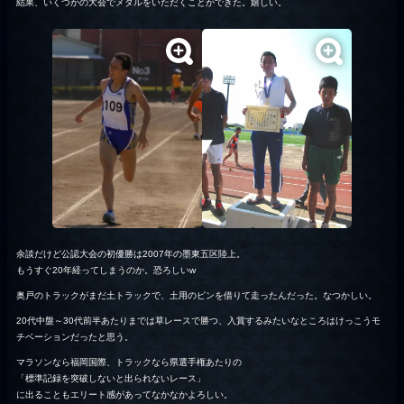
結果、いくつかの大会でメダルをいただくことができた。嬉しい。
余談だけど公認大会の初優勝は2007年の墨東五区陸上。
もうすぐ20年経ってしまうのか。恐ろしいw
奥戸のトラックがまだ土トラックで、土用のピンを借りて走ったんだった。なつかしい。
20代中盤～30代前半あたりまでは草レースで勝つ、入賞するみたいなところはけっこうモ
チベーションだったと思う。
マラソンなら福岡国際、トラックなら県選手権あたりの
「標準記録を突破しないと出られないレース」
に出ることもエリート感があってなかなかよろしい。