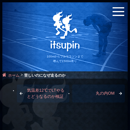
100mからフルマラソンまで
嗜んで1500m寄り
>
ホーム
苦しいのになぜ走るのか
気温差12℃でLTやる
丸の内OM
とどうなるのか検証