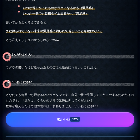
いつか苦しかったものがラクになるかも（満足感）
いつか一発でも目標タイム出るかも（満足感）
書いてからよく考えてみると、
まだ得られていない未来の満足感に釣られて苦しいことを続けている
とも言えてしまうのかもしれないwww
ごはんがおいしい
ウダウダ書いたけど走ったあとのごはん最高にうまい。これだね。
👍️いいねください
どなたでも何回でも押せるいいねボタンです。自分で後で見返してニヤニヤするためだけの
ものです。「見たよ」ぐらいのノリで気軽に押してください！
数字が増えるだけで他の意味は一切ありません。いいねください！
いいね
🥰
125