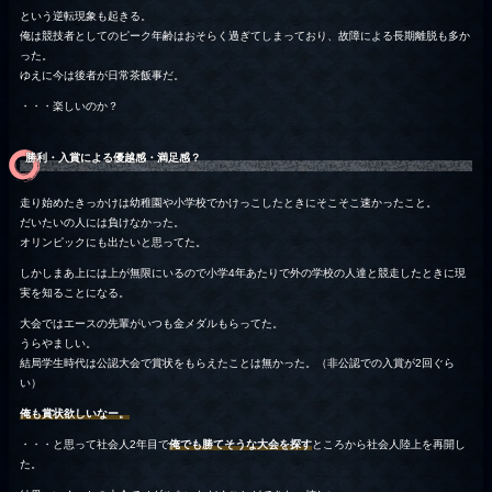
という逆転現象も起きる。
俺は競技者としてのピーク年齢はおそらく過ぎてしまっており、故障による長期離脱も多か
った。
ゆえに今は後者が日常茶飯事だ。
・・・楽しいのか？
勝利・入賞による優越感・満足感？
走り始めたきっかけは幼稚園や小学校でかけっこしたときにそこそこ速かったこと。
だいたいの人には負けなかった。
オリンピックにも出たいと思ってた。
しかしまあ上には上が無限にいるので小学4年あたりで外の学校の人達と競走したときに現
実を知ることになる。
大会ではエースの先輩がいつも金メダルもらってた。
うらやましい。
結局学生時代は公認大会で賞状をもらえたことは無かった。（非公認での入賞が2回ぐら
い）
俺も賞状欲しいなー。
・・・と思って社会人2年目で
俺でも勝てそうな大会を探す
ところから社会人陸上を再開し
た。