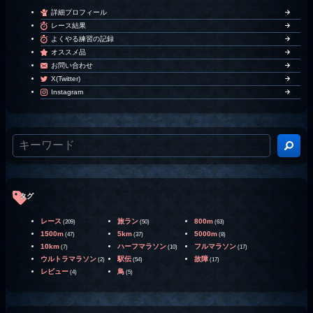
詳細プロフィール
レース結果
よくやる練習の記録
オススメ品
お問い合わせ
X(Twitter)
Instagram
タグ
レース
旅ラン
800m
(209)
(50)
(63)
1500m
5km
5000m
(47)
(37)
(8)
10km
ハーフマラソン
フルマラソン
(7)
(10)
(17)
ウルトラマラソン
駅伝
故障
(2)
(54)
(17)
レビュー
鳥
(4)
(5)