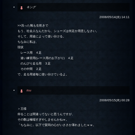
キング
2008/05/14(水) 14:11
>>洗った靴も生乾きで
もう、社会人なんだから、シューズは何足か用意しなさい。
そして、用途によって使い分ける。
ちなみに私は、
現状
レース用 ４足
速い練習用(レース用のお下がり) ４足
のんびり走る用 ３足
その中間 ２足
で、走る用途毎に使い分けているよ。
itsu
2008/05/15(木) 00:28
＞王様
仰ることは間違ってないと思うんですが、
その数は極端すぎやしませんかねｗ。
「ちなみに」以下で賛同の心がいささか薄れましたｗｗ。