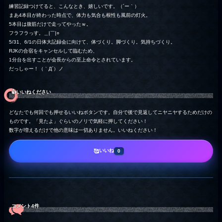
練習記録つけてると、こんなとき、嬉しいです。（´ー｀）
まあ4本目が終わった時点で、体力も気合も根性も風前の灯火。
5本目は腹筋だけで走ってやったｗ。
フラフラっす。＿|￣|○
5/31、6/1の日体大記録会に向けて、体づくり。脚づくり。気持ちづくり。
RJKの合宿をキャンセルして臨むため、
1分台を出すことが会長からの至上命令とされています。
だっしゃー！（｀Д´）ノ
👍️いいねください
どなたでも何回でも押せるいいねボタンです。自分で後で見返してニヤニヤするためだけの
ものです。「見たよ」ぐらいのノリで気軽に押してください！
数字が増えるだけで他の意味は一切ありません。いいねください！
いいね
🥰
0
コメント4件