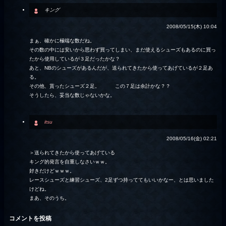
キング
2008/05/15(木) 10:04
まぁ、確かに極端な数だね。
その数の中には安いから思わず買ってしまい、まだ使えるシューズもあるのに買っ
たから使用しているが３足だったかな？
あと、NBのシューズがあるんだが、送られてきたから使ってあげているが２足あ
る。
その他、貰ったシューズ２足。 この７足は余計かな？？
そうしたら、妥当な数じゃないかな。
itsu
2008/05/16(金) 02:21
＞送られてきたから使ってあげている
キング的発言を自重しなさいｗｗ。
好きだけどｗｗｗ。
レースシューズと練習シューズ、2足ずつ持っててもいいかなー、とは思いました
けどね。
まあ、そのうち。
コメントを投稿