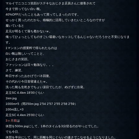
マルイでニコニコ笑顔がステキなおじさま店員さんに接客されて
今まで持ってない白い靴。
40%OFFだったこともあって買ってしまったのです。
せっかく買ったのだから、積極的に活用していきたいところなのですが
履いていると
足元が明るくて落ち着かないｗ。
俺ってひょっとしてものすごい場違いなカッコしてるんじゃないだろうかと不安になりま
す。
1マンエンの授業料で得られたものは
白い靴は難しいってことと、
おじさまの笑顔。
ファッションは日々勉強なり。。。
さて、練習。
昨日サボったおかげでバネ回復。
その代わり今日首寝違えたｗ。
洗った靴も生乾きでちょい涙目でしたが、めげずに出発。
足立SC 4.4km 18’00ぐらい
1km jog
1000m×5（間250m jog 2’54 2’57 2’55 2’58 2’59）
100m流し×3
足立SC 4.4km 25’00ぐらい
3ヶ月前
は
休憩を500m jogにして、1本のタイムを3分切るのがやっとでした。
でも今日、
休憩を半分にして、同じ距離を同じぐらいの速さでこなせるようになりました。