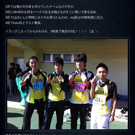
1区では俺が大分差を付けていたチームなのですが、
2区に3km9分を切るペースで走る大砲がものすごい勢いで差を詰め、
3区ではほとんど同時にタスキを受けたものの、koji氏が20秒程度に広げ、
4区でtoku氏とラスト勝負。
トラックに入ってからかわされ、5秒差で無念の2位！！！！（´Д｀）