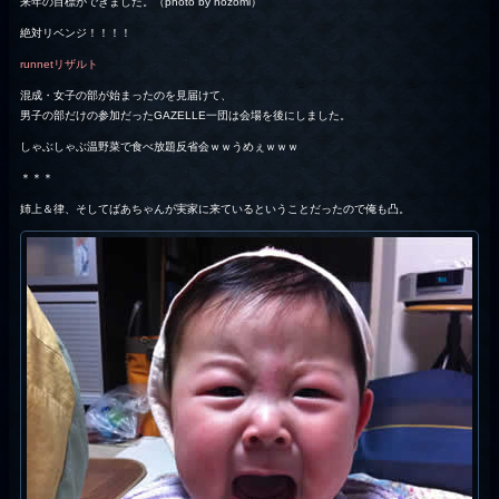
来年の目標ができました。（photo by nozomi）
絶対リベンジ！！！！
runnetリザルト
混成・女子の部が始まったのを見届けて、
男子の部だけの参加だったGAZELLE一団は会場を後にしました。
しゃぶしゃぶ温野菜で食べ放題反省会ｗｗうめぇｗｗｗ
＊＊＊
姉上＆律、そしてばあちゃんが実家に来ているということだったので俺も凸。