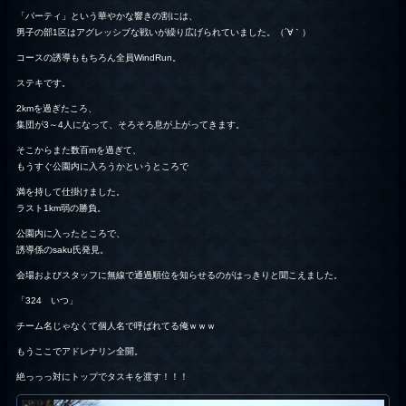
「パーティ」という華やかな響きの割には、
男子の部1区はアグレッシブな戦いが繰り広げられていました。（´∀｀）
コースの誘導ももちろん全員WindRun。
ステキです。
2kmを過ぎたころ、
集団が3～4人になって、そろそろ息が上がってきます。
そこからまた数百mを過ぎて、
もうすぐ公園内に入ろうかというところで
満を持して仕掛けました。
ラスト1km弱の勝負。
公園内に入ったところで、
誘導係のsaku氏発見。
会場およびスタッフに無線で通過順位を知らせるのがはっきりと聞こえました。
「324 いつ」
チーム名じゃなくて個人名で呼ばれてる俺ｗｗｗ
もうここでアドレナリン全開。
絶っっっ対にトップでタスキを渡す！！！