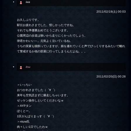
iwa
2011/02/19(土) 00:03
お久しぶりです。
駅伝お疲れさまでした。惜しかったですね。
それでも準優勝おめでとうございます。
公園周辺の歩道は狭いから走りにくかったでしょう。
律君かわいい～。元気よく泣いているね。
うちの実家も猫飼っていますが、娘を連れていくと声でびっくりするみたいで離れ
て警戒するか他の部屋に行ってしまうんだよね。。。
itsu
2011/02/20(日) 00:26
＞いっちい
おつかれさまでした（゜∀゜）
来年も空気読まずに爆走しちゃいます。
ゼッケン操作しといてくださいなｗ
＞AYPタン
ぼくとー。
1区がんばりまっす（゜∀゜）
＞nkzw氏
肉々しい1日でしたわｗ