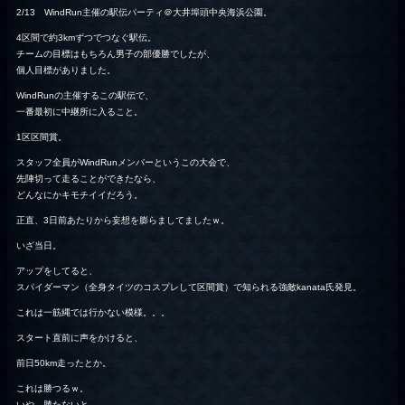
2/13 WindRun主催の駅伝パーティ＠大井埠頭中央海浜公園。
4区間で約3kmずつでつなぐ駅伝。
チームの目標はもちろん男子の部優勝でしたが、
個人目標がありました。
WindRunの主催するこの駅伝で、
一番最初に中継所に入ること。
1区区間賞。
スタッフ全員がWindRunメンバーというこの大会で、
先陣切って走ることができたなら、
どんなにかキモチイイだろう。
正直、3日前あたりから妄想を膨らましてましたｗ。
いざ当日。
アップをしてると、
スパイダーマン（全身タイツのコスプレして区間賞）で知られる強敵kanata氏発見。
これは一筋縄では行かない模様。。。
スタート直前に声をかけると、
前日50km走ったとか。
これは勝つるｗ。
いや、勝たないと。