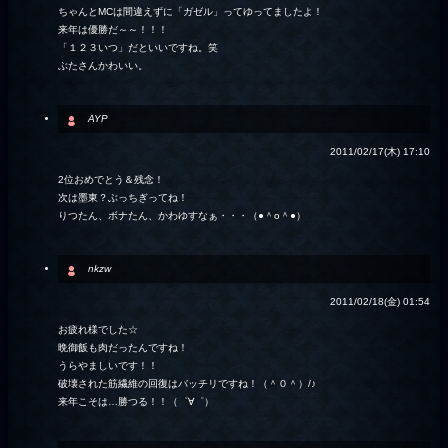
ちゃんとMCは間違えずに「ガゼル」ってゆってましたよ！
来年は優勝だ～～！！！
「１２３いつ」だといいですね。笑
ぶたさんかわいい。
AYP
2011/02/17(木) 17:10
2位おめでとう＆残念！
次は墨東？ぶっちぎってね！
りつたん、ボナたん、かわゆすなぁ・・・（●＾o＾●）
nkzw
2011/02/18(金) 01:54
お疲れ様でした☆
晩御飯も肉だったんですね！
うらやましいです！！
破壊された筋繊維の回復はバッチリですね！（＾０＾）/♪
来年こそは…勝つる！！（゜∀゜）