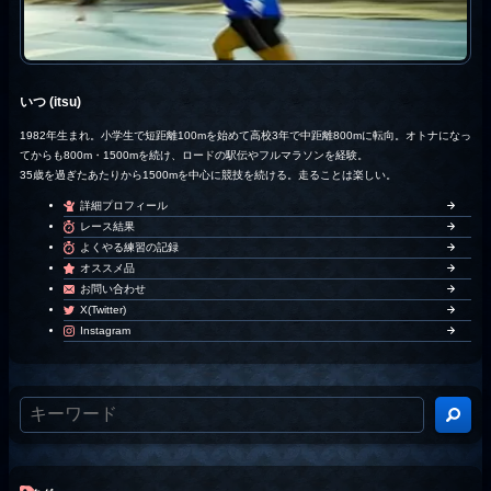
いつ (itsu)
1982年生まれ。小学生で短距離100mを始めて高校3年で中距離800mに転向。オトナになっ
てからも800m・1500mを続け、ロードの駅伝やフルマラソンを経験。
35歳を過ぎたあたりから1500mを中心に競技を続ける。走ることは楽しい。
詳細プロフィール
レース結果
よくやる練習の記録
オススメ品
お問い合わせ
X(Twitter)
Instagram