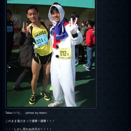
Takaパパと。（photo by moto）
このまま逃げきって優勝！優勝！！！
・・・しかし思わぬ伏兵が！！！！