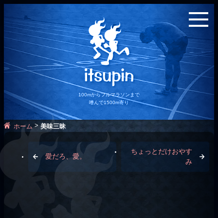
100mからフルマラソンまで
嗜んで1500m寄り
>
ホーム
美味三昧
ちょっとだけおやす
愛だろ、愛。
み