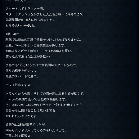
スタートしてトラック一周。
スタートダッシュをかました人たちが徐々に落ちてきて、
先頭集団が5～6人に絞られました。
もちろんkanata氏も。
1区3.4km。
駅伝では短めの距離で勝負をつけなければなりません。
正直、3kmはちょっと苦手意識があります。
5kmよりスピードは速く、でも1500mより長い。
突っ込んで潰れた記憶が多数orz
まあでも1区というわけで全員同時スタートなので、
周りの様子を伺いつつ、
最後のスパートで勝つ。
デフォ戦略ですｗ。
トラックから公園、そして公園外周に出ると道が狭くて、
5～6人の集団で走ってると結構接触します。
そこは800m、1500mのトラックで慣らした俺ですから、
自分から仕掛けることは無いまでも、
やられたらやりかえす。
道幅的に2列が限界でしたが、
間からムリヤリ入ってくるのもいたりして、
丁重に肘で応戦ｗ。