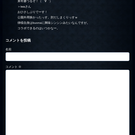
来年勝つるぞ！（゜∀゜）
＞iwaさん
おひさしぶりでーす！
公園外周狭かったっす。肘だしまくりっすｗ
律様自身はbuonaに興味シンシンみたいなんですが。
コラボできるのはいつかなー。
コメントを投稿
名前
コメント
※