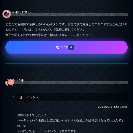
👍️いいねください
どなたでも何回でも押せるいいねボタンです。自分で後で見返してニヤニヤするためだけの
ものです。「見たよ」ぐらいのノリで気軽に押してください！
数字が増えるだけで他の意味は一切ありません。いいねください！
いいね
🥰
0
コメント5件
いっちぃ
2011/02/17(木) 08:45
お疲れさまでした～！
パーティという名前とはほど遠いハイレベルな戦いが繰り広げられていたんです
ね。笑
それにしても、「３２４いつ」は最高ですね。