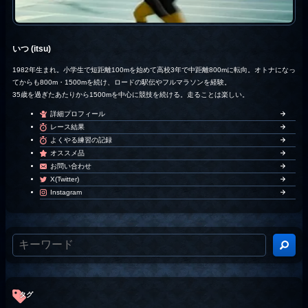
いつ (itsu)
1982年生まれ。小学生で短距離100mを始めて高校3年で中距離800mに転向。オトナになっ
てからも800m・1500mを続け、ロードの駅伝やフルマラソンを経験。
35歳を過ぎたあたりから1500mを中心に競技を続ける。走ることは楽しい。
詳細プロフィール
レース結果
よくやる練習の記録
オススメ品
お問い合わせ
X(Twitter)
Instagram
タグ