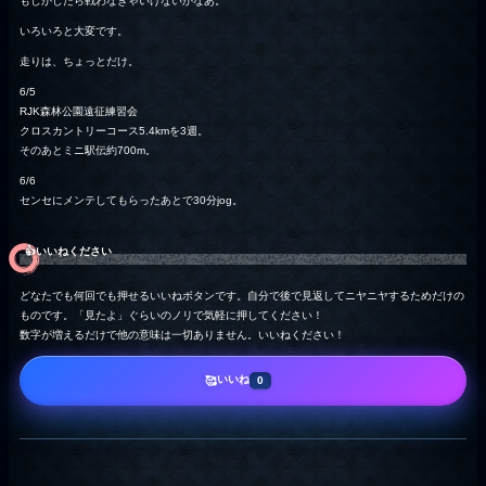
もしかしたら戦わなきゃいけないかなあ。
いろいろと大変です。
走りは、ちょっとだけ。
6/5
RJK森林公園遠征練習会
クロスカントリーコース5.4kmを3週。
そのあとミニ駅伝約700m。
6/6
センセにメンテしてもらったあとで30分jog。
👍️いいねください
どなたでも何回でも押せるいいねボタンです。自分で後で見返してニヤニヤするためだけの
ものです。「見たよ」ぐらいのノリで気軽に押してください！
数字が増えるだけで他の意味は一切ありません。いいねください！
いいね
🥰
0