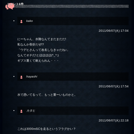
コメント6件
kako
2011/06/07(火) 17:04
にーちゃん、水難なんてまだまだだ!
私なんか骨折だぜ!?
「ウデヒさんって改名しなきゃだね♪」
なんてオチだ!とほほほほ(^_^;)
ギブス重くて耐えられん・・・
hayashi
2011/06/07(火) 17:54
水で憑いてるって、もっと重ーいものかと。
カタヒ
2011/06/07(火) 22:18
これは3000mSCを走るというフラグかい？