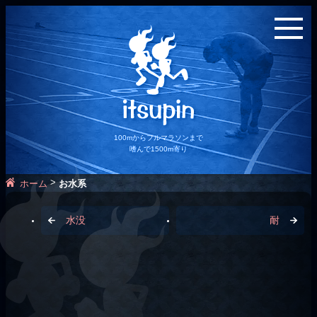
100mからフルマラソンまで
嗜んで1500m寄り
>
ホーム
お水系
水没
耐