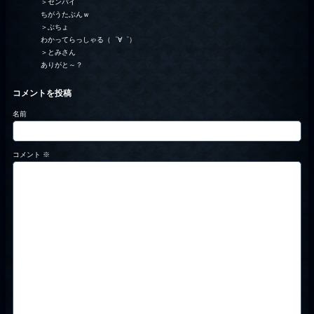
＞センパイ
ちがうたぶんｗ
＞ぶちょ
わかってらっしゃる（゜∀゜）
＞とみさん
ありがと～？
コメントを投稿
名前
コメント
※