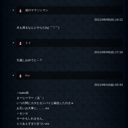
柏のマラソンマン
2011/06/08(水) 14:12
水も滴るなんとやらだね( ￣▽￣)
トミ
2011/06/08(水) 17:10
引越しおめでと～？
itsu
2011/06/10(金) 02:33
＞kako姉
まーじーでー（´Д｀）
いつの間にカタヒセンパイと融合したのさｗ
お互いお大事に。。。orz
＞センセ
そーかもしれません。
とりあえずまだきついorz