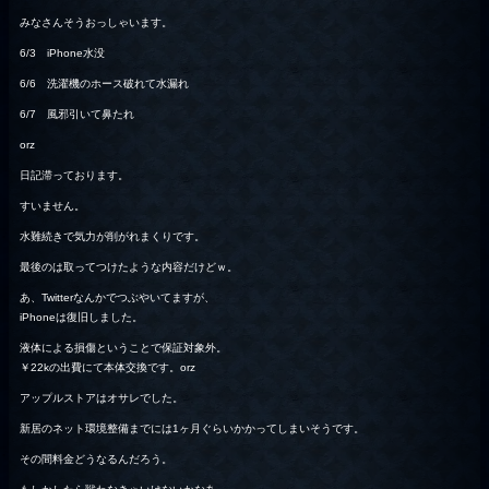
みなさんそうおっしゃいます。
6/3 iPhone水没
6/6 洗濯機のホース破れて水漏れ
6/7 風邪引いて鼻たれ
orz
日記滞っております。
すいません。
水難続きで気力が削がれまくりです。
最後のは取ってつけたような内容だけどｗ。
あ、Twitterなんかでつぶやいてますが、
iPhoneは復旧しました。
液体による損傷ということで保証対象外。
￥22kの出費にて本体交換です。orz
アップルストアはオサレでした。
新居のネット環境整備までには1ヶ月ぐらいかかってしまいそうです。
その間料金どうなるんだろう。