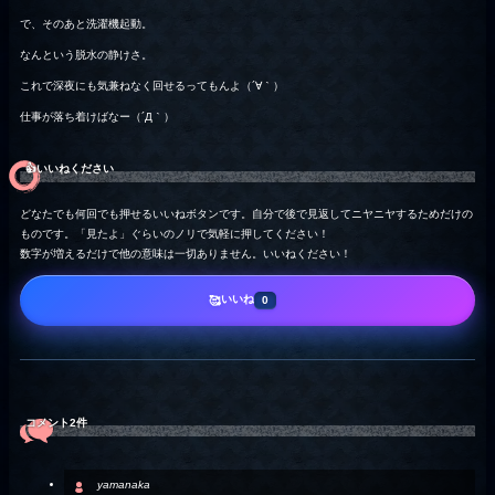
で、そのあと洗濯機起動。
なんという脱水の静けさ。
これで深夜にも気兼ねなく回せるってもんよ（´∀｀）
仕事が落ち着けばなー（´Д｀）
👍️いいねください
どなたでも何回でも押せるいいねボタンです。自分で後で見返してニヤニヤするためだけの
ものです。「見たよ」ぐらいのノリで気軽に押してください！
数字が増えるだけで他の意味は一切ありません。いいねください！
いいね
🥰
0
コメント2件
yamanaka