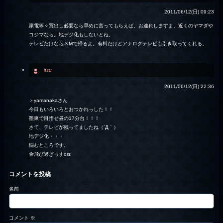
2011/06/12(日) 09:23
家電等々買出し必要なら早めに言ってもらえば、お連れしますよ。近くのヤマダや
コジマなら。地デジ化もしないとね。
テレビだけなら３Mで帰るよ。有料だけどアナログテレビも引き取ってくれる。
itsu
2011/06/12(日) 22:36
＞yamanakaさん
今日もいろいろとおつかれっした！！
墨東で目指せ昼の17分台！！！
さて、テレビが残ってましたね（´Д｀）
地デジ化・・・
悩むところです。
金飛び過ぎっすorz
コメントを投稿
名前
コメント
※