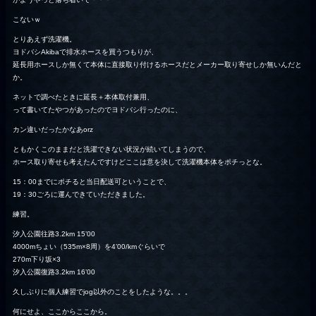
こないｗ
とりあえず洗濯機。
ヨドバシAkibaで排水ホースを買うつもりが、
延長用ホースしか無くて本体に直接取り付けるホースだとメーカー取り寄せしか無いんだと
か。
ネットで調べたときに延長＋本体取付兼用、
って書いてたやつがあったのでヨドバシ行ったのに、
カン違いだったかなあorz
ともかくこのままだと洗濯できない状況が続いてしまうので、
ホース取り寄せも考えたんですけどここは意を決して洗濯機本体をポチっとな。
15：00までにポチると当日配送可ということで、
19：30ごろに運んできていただきました。
練習。
汐入公園往路3.2km 15’00
4000mちょい（535m×8周）を4’00/kmぐらいで
270m下り坂×3
汐入公園復路3.2km 16’00
久しぶりに個人練習でjog以外のことをしたような。。。
何にせよ、ここからここから。