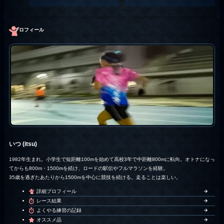
プロフィール
いつ (itsu)
1982年生まれ。小学生で短距離100mを始めて高校3年で中距離800mに転向。オトナになっ
てからも800m・1500mを続け、ロードの駅伝やフルマラソンを経験。
35歳を過ぎたあたりから1500mを中心に競技を続ける。走ることは楽しい。
詳細プロフィール
レース結果
よくやる練習の記録
オススメ品