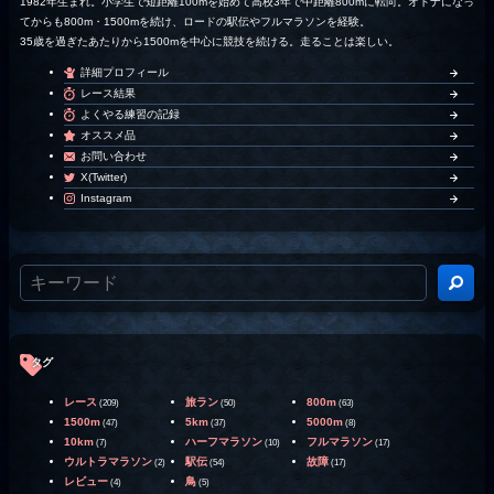
1982年生まれ。小学生で短距離100mを始めて高校3年で中距離800mに転向。オトナになっ
てからも800m・1500mを続け、ロードの駅伝やフルマラソンを経験。
35歳を過ぎたあたりから1500mを中心に競技を続ける。走ることは楽しい。
詳細プロフィール
レース結果
よくやる練習の記録
オススメ品
お問い合わせ
X(Twitter)
Instagram
タグ
レース
旅ラン
800m
(209)
(50)
(63)
1500m
5km
5000m
(47)
(37)
(8)
10km
ハーフマラソン
フルマラソン
(7)
(10)
(17)
ウルトラマラソン
駅伝
故障
(2)
(54)
(17)
レビュー
鳥
(4)
(5)