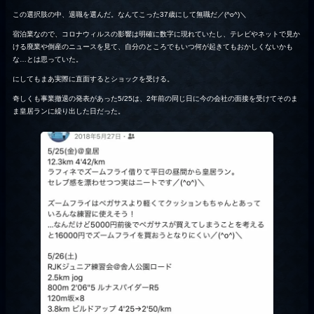
この選択肢の中、退職を選んだ。なんてこった37歳にして無職だ／(^o^)＼
宿泊業なので、コロナウィルスの影響は明確に数字に現れていたし、テレビやネットで見か
ける廃業や倒産のニュースを見て、自分のところでもいつ何が起きてもおかしくないかも
な…とは思っていた。
にしてもまあ実際に直面するとショックを受ける。
奇しくも事業撤退の発表があった5/25は、2年前の同じ日に今の会社の面接を受けてそのま
ま皇居ランに繰り出した日だった。