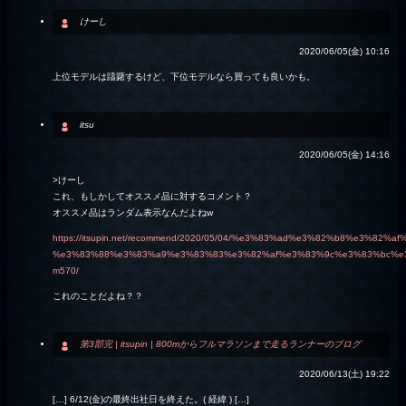
けーし
2020/06/05(金) 10:16
上位モデルは躊躇するけど、下位モデルなら買っても良いかも。
itsu
2020/06/05(金) 14:16
>けーし
これ、もしかしてオススメ品に対するコメント？
オススメ品はランダム表示なんだよねw
https://itsupin.net/recommend/2020/05/04/%e3%83%ad%e3%82%b8%e3%82%
%e3%83%88%e3%83%a9%e3%83%83%e3%82%af%e3%83%9c%e3%83%bc%e
m570/
これのことだよね？？
第3部完 | itsupin | 800mからフルマラソンまで走るランナーのブログ
2020/06/13(土) 19:22
[…] 6/12(金)の最終出社日を終えた。( 経緯 ) […]