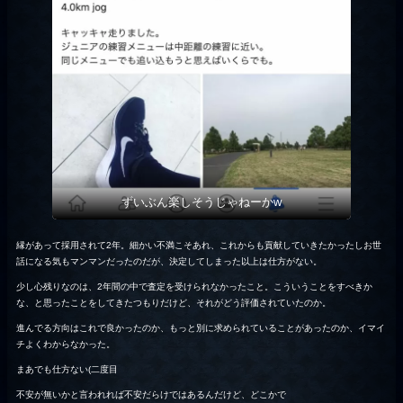
ずいぶん楽しそうじゃねーかw
縁があって採用されて2年。細かい不満こそあれ、これからも貢献していきたかったしお世
話になる気もマンマンだったのだが、決定してしまった以上は仕方がない。
少し心残りなのは、2年間の中で査定を受けられなかったこと。こういうことをすべきか
な、と思ったことをしてきたつもりだけど、それがどう評価されていたのか。
進んでる方向はこれで良かったのか、もっと別に求められていることがあったのか、イマイ
チよくわからなかった。
まあでも仕方ない(二度目
不安が無いかと言われれば不安だらけではあるんだけど、どこかで