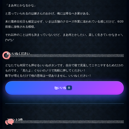
「まあ何とかなるかな」
と思っていられるのは嫁さんのおかげ。俺には帰るべき家がある。
未だ最終出社日も確定はせず、いまは店舗のクローズ作業に追われている感じだけど、6/20
前後に放牧される模様。
それ以外のことは何も決まっていないけど、まあ何とかしたい。楽しく生きていかなきゃ＼
(^o^)／
👍️いいねください
どなたでも何回でも押せるいいねボタンです。自分で後で見返してニヤニヤするためだけの
ものです。「見たよ」ぐらいのノリで気軽に押してください！
数字が増えるだけで他の意味は一切ありません。いいねください！
いいね
🥰
0
コメント3件