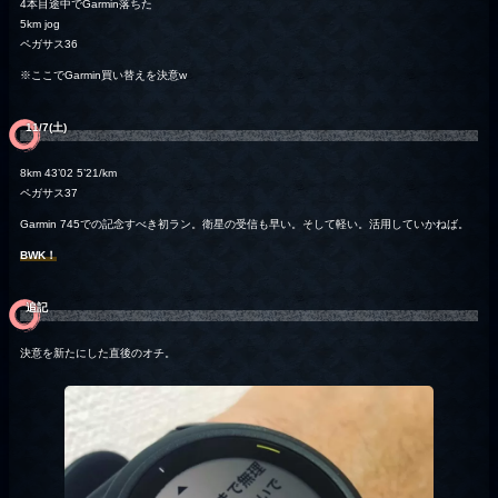
4本目途中でGarmin落ちた
5km jog
ペガサス36
※ここでGarmin買い替えを決意w
11/7(土)
8km 43’02 5’21/km
ペガサス37
Garmin 745での記念すべき初ラン。衛星の受信も早い。そして軽い。活用していかねば。
BWK！
追記
決意を新たにした直後のオチ。