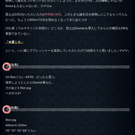
前倒しで誕生日プレゼントをいただいてしまった。まさかの745。上位機種じゃないか。
Suicaも入るじゃないか。スゲエw
思えば225Jをいただいたのが
5年前の9月
。このときも誕生日を前倒しにしてもらってたん
だった。ちょうど800mで2分を切れなくなってきたあたりか・・・
びわ湖（フルマラソン2:30切り）どころか、思えばGarminを導入してからどの種目もPBを
更新できていない。
「今度こそ」
という、いい感じでプレッシャーも追加していただいたので頑張ろうと思いました／(^o^)＼
11/5(木)
10.5kmぐらい 45’05…だったと思う。
保存しようとしたらGarmin落ちた。
そのあと3.5km jog
ペガサス37
11/6(金)
5km jog
400m×4 r200m
70″ 70″ 70″ 69″ぐらい