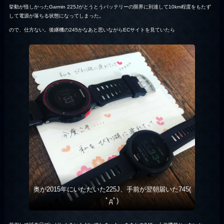
挙動が怪しかったGarmin 225Jがとうとうバッテリーの限界に到達して10km程度をもたず
して電源が落ちる状態になってしまった。
ので、仕方ない。後継機の245かなあと思いながらECサイトを見ていたら
奥が2015年にいただいた225J、手前が翌朝届いた745(
ﾟдﾟ)