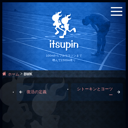
100mからフルマラソンまで
嗜んで1500m寄り
>
ホーム
BWK
シトーキンとヨーツ
復活の定義
ー