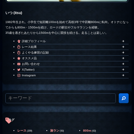
いつ (itsu)
1982年生まれ。小学生で短距離100mを始めて高校3年で中距離800mに転向。オトナになっ
てからも800m・1500mを続け、ロードの駅伝やフルマラソンを経験。
35歳を過ぎたあたりから1500mを中心に競技を続ける。走ることは楽しい。
詳細プロフィール
レース結果
よくやる練習の記録
オススメ品
お問い合わせ
X(Twitter)
Instagram
タグ
レース
旅ラン
800m
(209)
(50)
(63)