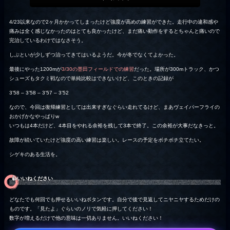
4/23以来なので2ヶ月かかってしまったけど強度が高めの練習ができた。走行中の違和感や
痛みは全く感じなかったのはとても良かったけど、まだ痛い動作をするとちゃんと痛いので
完治しているわけではなさそう。
しぶといが少しずつ治ってきてはいるようだ。今が冬でなくてよかった。
最後にやった1200mが
3/30の墨田フィールドでの練習
だった。場所が300mトラック、かつ
シューズもタクミ戦なので単純比較はできないけど、このときの記録が
3’58 – 3’58 – 3’57 – 3’52
なので、今回は復帰練習としては出来すぎなぐらい走れてるけど、まあヴェイパーフライの
おかげかなやっぱりw
いつもは4本だけど、4本目をやれる余裕を残して3本で終了。この余裕が大事だなきっと。
故障が続いていたけど強度の高い練習は楽しい。レースの予定をボチボチ立てたい。
シゲキのある生活を。
👍️いいねください
どなたでも何回でも押せるいいねボタンです。自分で後で見返してニヤニヤするためだけの
ものです。「見たよ」ぐらいのノリで気軽に押してください！
数字が増えるだけで他の意味は一切ありません。いいねください！