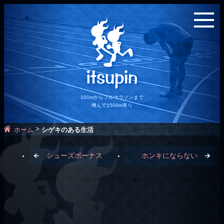
100mからフルマラソンまで
嗜んで1500m寄り
>
ホーム
シゲキのある生活
シューズボーナス
ホンキにならない