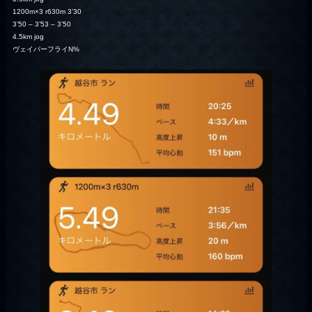
1200m×3 r630m 3’30
3’50 – 3’53 – 3’50
4.5km jog
ヴェイパーフライN%