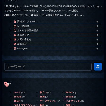
1982年生まれ。小学生で短距離100mを始めて高校3年で中距離800mに転向。オトナになっ
てからも800m・1500mを続け、ロードの駅伝やフルマラソンを経験。
35歳を過ぎたあたりから1500mを中心に競技を続ける。走ることは楽しい。
詳細プロフィール
レース結果
よくやる練習の記録
オススメ品
お問い合わせ
X(Twitter)
Instagram
タグ
レース
旅ラン
800m
(209)
(50)
(63)
1500m
5km
5000m
(47)
(37)
(8)
10km
ハーフマラソン
フルマラソン
(7)
(10)
(17)
ウルトラマラソン
駅伝
故障
(2)
(54)
(17)