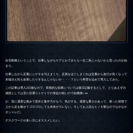
在宅勤務ということで、仕事しながらケアとかできたら一石二鳥じゃないかと思ったのが始
まり。
仕事しながら足裏にシゲキを与えまくり、足底をほぐしまくれば足裏から血行が良くなって
末端冷え性も改善したりするんじゃないか・・・？という希望を込めて導入してみた。
この記事は導入2日後なので、長期的な効果については後日記載するとして、とりあえずの
感想としては見た目通りトゲトゲの突起が鋭いので結構痛いw
が、逆に適度な痛みで意外と集中力がもつ、気がする。適度な重さがあって、座った状態で
上から足を載せてゴロゴロしても本体がズレない。そしてお上品なヒノキ製なのでなかなか
オシャレだ。
デスクワークが多い方にオススメしたい。