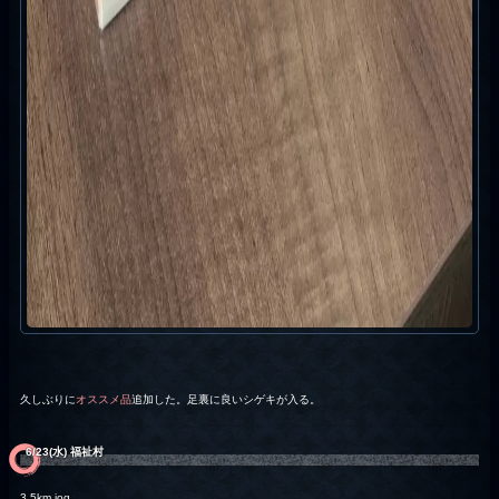
久しぶりに
オススメ品
追加した。足裏に良いシゲキが入る。
6/23(水) 福祉村
3.5km jog