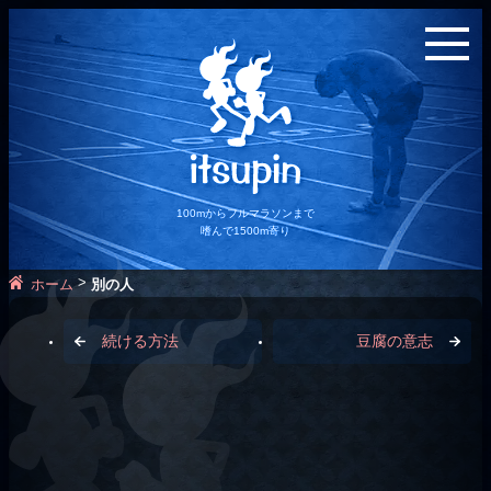
100mからフルマラソンまで
嗜んで1500m寄り
>
ホーム
別の人
続ける方法
豆腐の意志