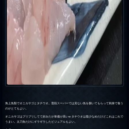
角上魚類でオニカサゴとタチウオ。普段スーパーでは見ない魚を捌いてもらって刺身で食う
のがとてもよい。
オニカサゴはプリプリしてて好みだが単価が高いw タチウオは脂少なめだけどこれはこれで
うまい。太刀魚だけにギラギラしたビジュアルもよい。