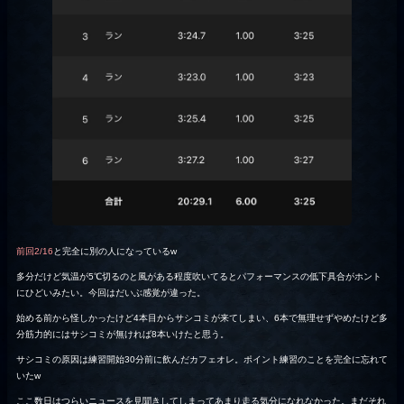
前回2/16
と完全に別の人になっているw
多分だけど気温が5℃切るのと風がある程度吹いてるとパフォーマンスの低下具合がホント
にひどいみたい。今回はだいぶ感覚が違った。
始める前から怪しかったけど4本目からサシコミが来てしまい、6本で無理せずやめたけど多
分筋力的にはサシコミが無ければ8本いけたと思う。
サシコミの原因は練習開始30分前に飲んだカフェオレ。ポイント練習のことを完全に忘れて
いたw
ここ数日はつらいニュースを見聞きしてしまってあまり走る気分になれなかった。まだそれ