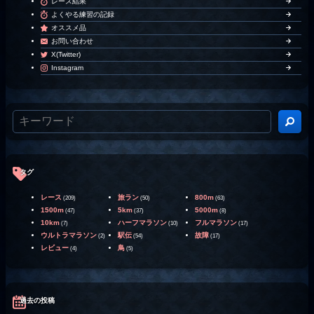
レース結果
よくやる練習の記録
オススメ品
お問い合わせ
X(Twitter)
Instagram
タグ
レース
旅ラン
800m
(209)
(50)
(63)
1500m
5km
5000m
(47)
(37)
(8)
10km
ハーフマラソン
フルマラソン
(7)
(10)
(17)
ウルトラマラソン
駅伝
故障
(2)
(54)
(17)
レビュー
鳥
(4)
(5)
過去の投稿