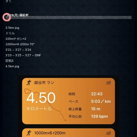
さて
2/28(月) 福祉村
3.5km jog
ドリル
100mナガシ×2
1000m×8 r200m 70″
3’21 – 3’27 – 3’24
3’23 – 3’25 – 3’27 – DNF
匠戦3
4.5km jog