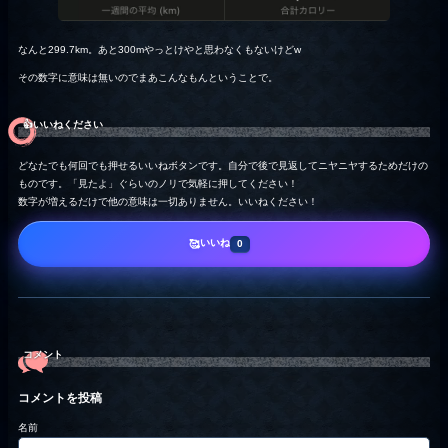
なんと299.7km。あと300mやっとけやと思わなくもないけどw
その数字に意味は無いのでまあこんなもんということで。
👍️いいねください
どなたでも何回でも押せるいいねボタンです。自分で後で見返してニヤニヤするためだけの
ものです。「見たよ」ぐらいのノリで気軽に押してください！
数字が増えるだけで他の意味は一切ありません。いいねください！
いいね
🥰
0
コメント
コメントを投稿
名前