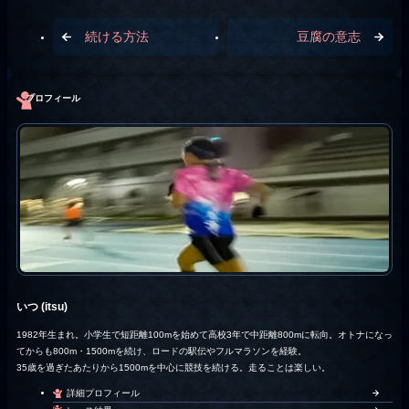
続ける方法
豆腐の意志
プロフィール
いつ (itsu)
1982年生まれ。小学生で短距離100mを始めて高校3年で中距離800mに転向。オトナになっ
てからも800m・1500mを続け、ロードの駅伝やフルマラソンを経験。
35歳を過ぎたあたりから1500mを中心に競技を続ける。走ることは楽しい。
詳細プロフィール