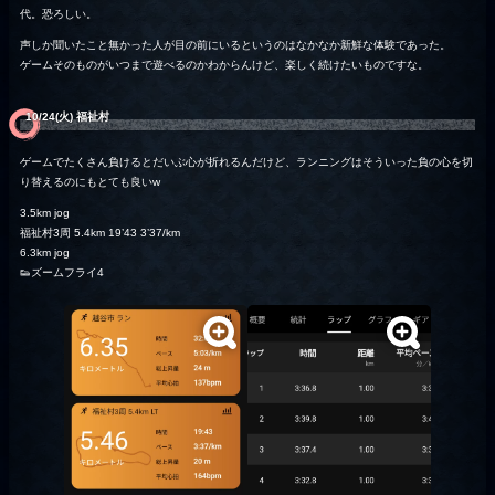
代。恐ろしい。
声しか聞いたこと無かった人が目の前にいるというのはなかなか新鮮な体験であった。
ゲームそのものがいつまで遊べるのかわからんけど、楽しく続けたいものですな。
10/24(火) 福祉村
ゲームでたくさん負けるとだいぶ心が折れるんだけど、ランニングはそういった負の心を切
り替えるのにもとても良いw
3.5km jog
福祉村3周 5.4km 19’43 3’37/km
6.3km jog
👟ズームフライ4