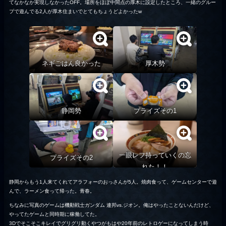
てなかなか実現しなかったOFF。場所をほぼ中間点の厚木に設定したところ、一緒のグルー
プで遊んでる2人が厚木住まいでとてもちょうどよかったw
ネギごはん良かった
厚木勢
静岡勢
プライズその1
一眼レフ持っていくの忘
プライズその2
れた！！
静岡からもう1人来てくれてアラフォーのおっさんが5人。焼肉食って、ゲームセンターで遊
んで、ラーメン食って帰った。青春。
ちなみに写真のゲームは機動戦士ガンダム 連邦vs.ジオン。俺はやったことないんだけど、
やってたゲームと同時期に稼働してた。
3Dでそこそこキレイでグリグリ動くやつがもはや20年前のレトロゲーになってしまう時