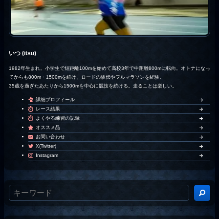
いつ (itsu)
1982年生まれ。小学生で短距離100mを始めて高校3年で中距離800mに転向。オトナになっ
てからも800m・1500mを続け、ロードの駅伝やフルマラソンを経験。
35歳を過ぎたあたりから1500mを中心に競技を続ける。走ることは楽しい。
詳細プロフィール
レース結果
よくやる練習の記録
オススメ品
お問い合わせ
X(Twitter)
Instagram