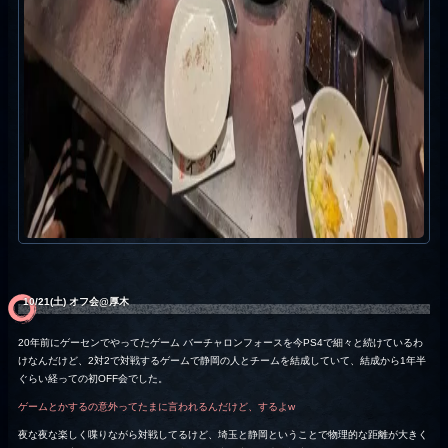
10/21(土) オフ会@厚木
20年前にゲーセンでやってたゲーム バーチャロンフォースを今PS4で細々と続けているわ
けなんだけど、2対2で対戦するゲームで静岡の人とチームを結成していて、結成から1年半
ぐらい経っての初OFF会でした。
ゲームとかするの意外ってたまに言われるんだけど、するよw
夜な夜な楽しく喋りながら対戦してるけど、埼玉と静岡ということで物理的な距離が大きく