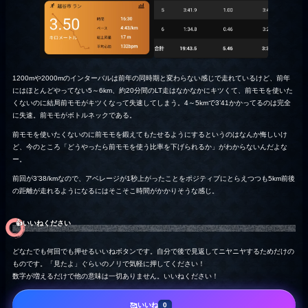
1200mや2000mのインターバルは前年の同時期と変わらない感じで走れているけど、前年
にはほとんどやってない5～6km、約20分間のLT走はなかなかにキツくて、前モモを使いた
くないのに結局前モモがキツくなって失速してしまう。4～5kmで3’41かかってるのは完全
に失速。前モモがボトルネックである。
前モモを使いたくないのに前モモを鍛えてもたせるようにするというのはなんか悔しいけ
ど、今のところ「どうやったら前モモを使う比率を下げられるか」がわからないんだよな
ー。
前回が3’38/kmなので、アベレージが1秒上がったことをポジティブにとらえつつも5km前後
の距離が走れるようになるにはそこそこ時間がかかりそうな感じ。
👍️いいねください
どなたでも何回でも押せるいいねボタンです。自分で後で見返してニヤニヤするためだけの
ものです。「見たよ」ぐらいのノリで気軽に押してください！
数字が増えるだけで他の意味は一切ありません。いいねください！
いいね
🥰
0