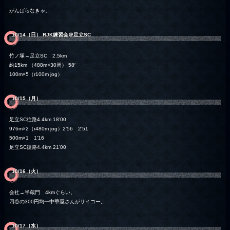
がんばらなきゃ。
10/14（日） RJK練習会＠足立SC
竹ノ塚→足立SC 2.5km
約15km （488m×30周） 58′
100m×5（r100m jog）
10/15（月）
足立SC往路4.4km 18’00
976m×2（r480m jog）2’56 2’51
500m×1 1’16
足立SC復路4.4km 21’00
10/16（火）
会社→半蔵門 4kmぐらい。
四谷の300円均一中華屋さんがサイコー。
10/17（水）