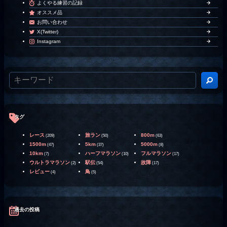
よくやる練習の記録
オススメ品
お問い合わせ
X(Twitter)
Instagram
タグ
レース
旅ラン
800m
(209)
(50)
(63)
1500m
5km
5000m
(47)
(37)
(8)
10km
ハーフマラソン
フルマラソン
(7)
(10)
(17)
ウルトラマラソン
駅伝
故障
(2)
(54)
(17)
レビュー
鳥
(4)
(5)
過去の投稿