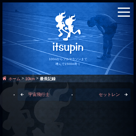
100mからフルマラソンまで
嗜んで1500m寄り
>
>
ホーム
10km
最長記録
宇宙飛行士
セットレン