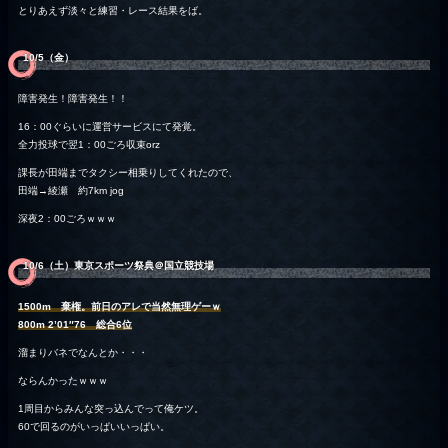
とりあえず淡々と練習・レース結果をば。
10/5（金）
障害発生！障害発生！！
16：00ぐらいに運営サービスにて発覚。
全力投球で翌1：00ごろ収束orz
課長が田端までタクシー相乗りしてくれたので、
田端→綾瀬 約7km jog
深夜2：00ごろｗｗｗ
10/6（土）東京スポーツ祭典＠国立競技場
1500m 棄権。前日のアレで当然無理ゲーｗ
800m 2’01″76 総合6位
溜まりバネでなんとか・・・
ならんかったｗｗｗ
1周目からみんな突っ込んでって俺ケツ。
60で回るのがいっぱいいっぱい。