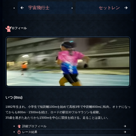
宇宙飛行士
セットレン
プロフィール
いつ (itsu)
1982年生まれ。小学生で短距離100mを始めて高校3年で中距離800mに転向。オトナになっ
てからも800m・1500mを続け、ロードの駅伝やフルマラソンを経験。
35歳を過ぎたあたりから1500mを中心に競技を続ける。走ることは楽しい。
詳細プロフィール
レース結果