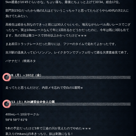
5km通過が16’45ぐらいかな。ちょい落ち。最後にちょっと上げて33’34。総合17位。
部門別15位だったから他の2人はどういうこっちゃ？と思ってたらどうやら40代の方2人に
負けてたみたい。
高校生は総合も別なのできっと前には30人ぐらいいた。地元ながらレベル高いレースでござ
ったなー。実は10kmレースなんて年に1回出るかどうかだったのに、今年は既に3回も出て
ます。先の2回は難コースで35分以上かかってたけどｗｗｗ
まあ前日トラックレースだった割りには、フツーのタイムで走れてよかったです。
吉川駅の温泉入ってビバノンノン。レイクタウンでブッフェ行って踊る大捜査線見て終了。
バナナだ！（映画ネタ
10/8（月）～10/12（金）
走ってたと思うんだけど、内容メモ忘れで空白の1週間ｗ
10/13（土）RJK練習会＠舎人公園
400mレペ 10分サークル
58″8 58″7 61″9
5本の予定だったけど3本で三途の川が見えたのでやめたｗｗｗ
新入りのhikaruは5本きっちり。奴は刺激になる！