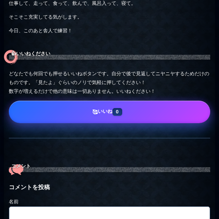
仕事して、走って、食って、飲んで、風呂入って、寝て。
そこそこ充実してる気がします。
今日、このあと舎人で練習！
👍️いいねください
どなたでも何回でも押せるいいねボタンです。自分で後で見返してニヤニヤするためだけの
ものです。「見たよ」ぐらいのノリで気軽に押してください！
数字が増えるだけで他の意味は一切ありません。いいねください！
いいね
🥰
0
コメント
コメントを投稿
名前