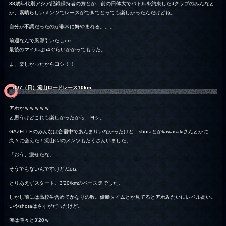
38歳年代別アジア記録保持者の方とか、前の日体大でバトルを約束したJクラブのみんなと
か、素晴らしいメンツでレースができてとっても楽しかったんだけどね。
自分が不調だったのが非常に悔やまれる。。。
前週なんで風邪引いたしorz
最後のマイルは54ぐらいかかってもうた。
ま、楽しかったからヨシ！！
10/7（日）流山ロードレース10km
アホかｗｗｗｗｗ
と思うけどこれも楽しかったから、ヨシ。
GAZELLEのみんなは合宿中であんまりいなかったけど、shotaとかkawasakiさんとかに
久々に会えた！流山CJのメンツもたくさんいました。
「おう、痩せたな」
そうでもないんですけどねorz
とりあえずスタート。3’20/kmのペース走でした。
しかし前には高校生含めてかなりの数。優勝タイムとか見てるとアホみたいにレベル高い。
いやshotaはさすがだったけど。
俺は淡々と3’20ｗ