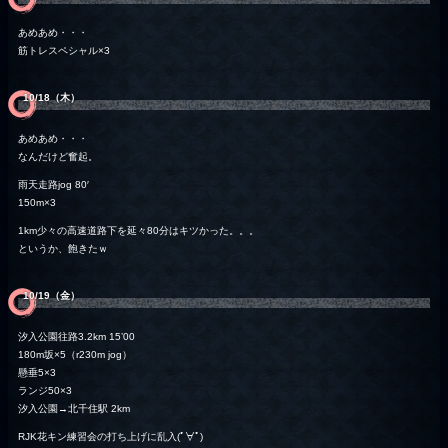
あめあめ・・・
筋トレスペシャル×3
10/18（木）
あめあめ・・・
なんだけど奮起。
雨天走路jog 80′
150m×3
1km少々の高速道路下を延々80分はキツかった。。。
というか、飽きたｗ
10/19（金）
汐入公園往路3.2km 15’00
180m坂×5（r230m jog）
懸垂5×3
ランジ50×3
汐入公園→北千住駅 2km
RJK花キン練習会の打ち上げに乱入(ﾟ∀ﾟ)