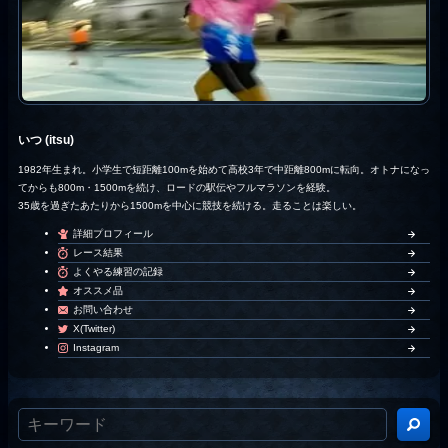
いつ (itsu)
1982年生まれ。小学生で短距離100mを始めて高校3年で中距離800mに転向。オトナになっ
てからも800m・1500mを続け、ロードの駅伝やフルマラソンを経験。
35歳を過ぎたあたりから1500mを中心に競技を続ける。走ることは楽しい。
詳細プロフィール
レース結果
よくやる練習の記録
オススメ品
お問い合わせ
X(Twitter)
Instagram