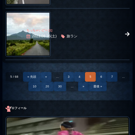
ちっちゃいどー [1]
2023.08.26(土)
旅ラン
5 / 68
« 先頭
«
...
3
4
5
6
7
...
10
20
30
...
»
最後 »
プロフィール