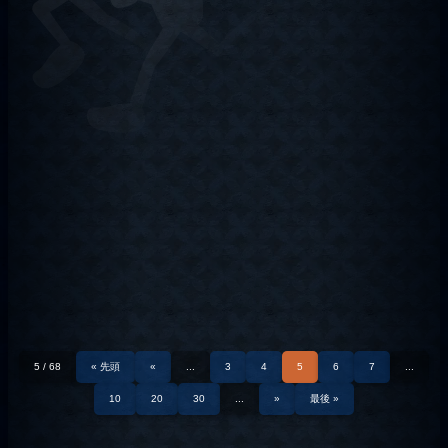
5 / 68
« 先頭
«
...
3
4
5
6
7
...
10
20
30
...
»
最後 »